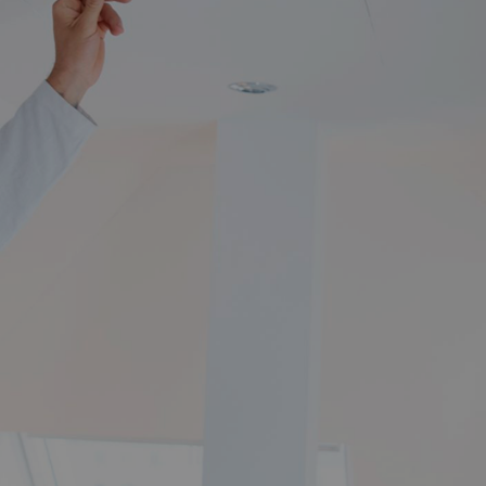
ENERGIZ'AIR
Des Pompes À Chaleur À
Installer Dans Le (95), (92) Ou
En Ile De France ?
Energiz’air s’occupe d’installer vos pompes à chaleur afin de
chauffer l’eau et les pièces de votre maison et faire des
économies d'energie.
06 25 21 57 99