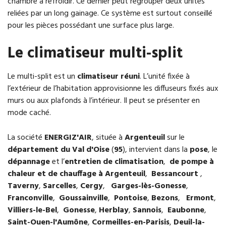
chambre à refroidir. Ce dernier peut regrouper deux unités
reliées par un long gainage. Ce système est surtout conseillé
pour les pièces possédant une surface plus large.
Le climatiseur multi-split
Le multi-split est un
climatiseur réuni
. L’unité fixée à
l’extérieur de l’habitation approvisionne les diffuseurs fixés aux
murs ou aux plafonds à l’intérieur. Il peut se présenter en
mode caché.
La société
ENERGIZ
'AIR
, située à
Argenteuil
sur le
département du Val d'Oise
(
95
), intervient dans la
pose
, le
dépannage
et l’
entretien de climatisation
,
de pompe à
chaleur et de chauffage à Argenteuil
,
Bessancourt
,
Taverny
,
Sarcelles
,
Cergy
,
Garges-lès-Gonesse
,
Franconville
,
Goussainville
,
Pontoise
,
Bezons
,
Ermont
,
Villiers-le-Bel
,
Gonesse
,
Herblay
,
Sannois
,
Eaubonne
,
Saint-Ouen-l'Aumône
,
Cormeilles-en-Parisis
,
Deuil-la-