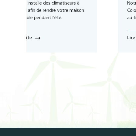
Notre société installe des climatiseurs à
Colombes afin que vous soyez toujours
au frais chez vous.
Lire La Suite