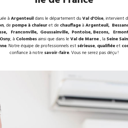
Ile de France
tuée à
Argenteuil
dans le département du
Val d'Oise
, intervient 
on
, de
pompe à chaleur
et de
chauffage
à
Argenteuil, Bessanc
e, Franconville, Goussainville, Pontoise, Bezons, Ermont, 
 Osny
, à
Colombes
ainsi que dans le
Val de Marne
, la
Seine Sain
onne
. Notre équipe de professionnels est
sérieuse
,
qualifiée
et
co
confiance à notre
savoir-faire
. Vous ne serez pas déçu !