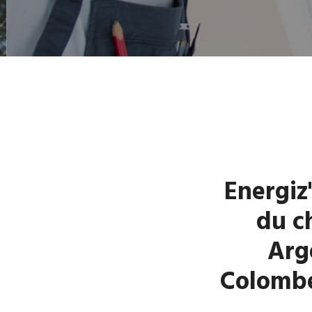
Energiz'
du c
Arge
Colombe