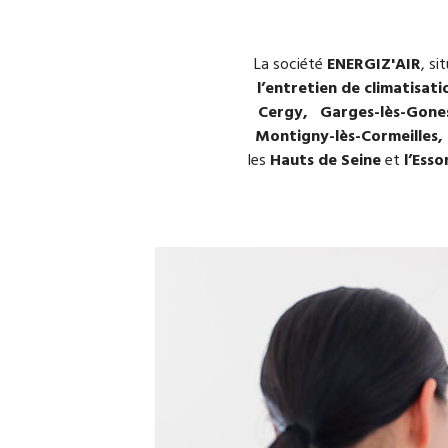
La société
ENERGIZ'AIR
, si
l’entretien de climatisati
Cergy, Garges-lès-Goness
Montigny-lès-Cormeilles,
les
Hauts de Seine
et
l’Ess