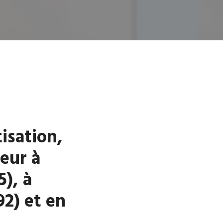
tisation,
eur à
5), à
2) et en