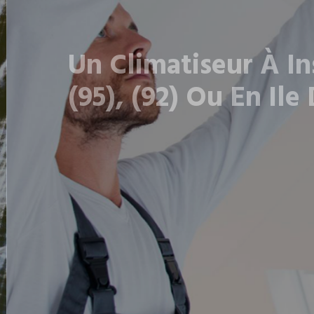
Un Climatiseur À Ins
(95), (92) Ou En Ile 
Notre société de climatisation se charge d’insta
maison soit bien équipée
06 25 21 57 99