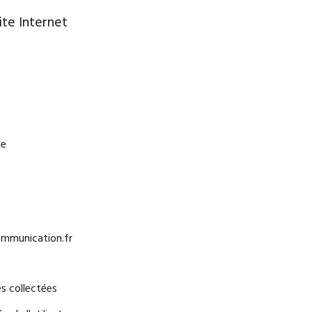
ite Internet
ce
ommunication.fr
es collectées