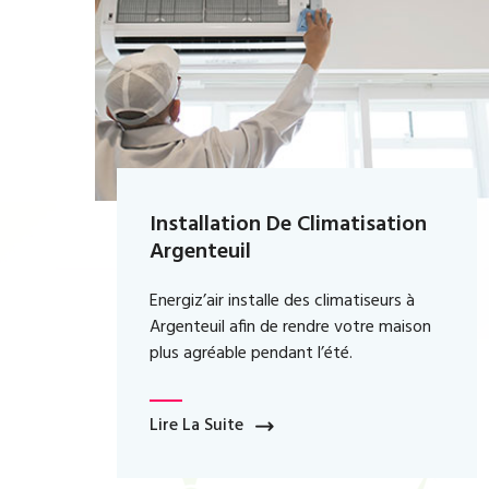
ation
Installation De Climatisation
Colombes
urs à
Notre société installe des climatiseurs 
 maison
Colombes afin que vous soyez toujours
au frais chez vous.
Lire La Suite