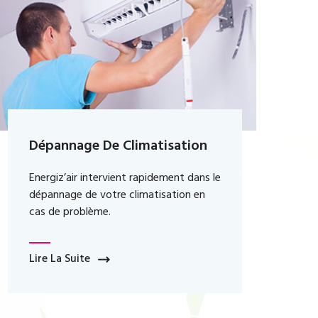
Installation De Pompe À
Chaleur Argenteuil
Notre société intervient dans
l’installation des pompes à chaleur à
Argenteuil afin que votre maison soit
bien équipée.
Lire La Suite