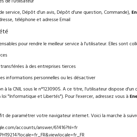
 de l'utilisateur
de service, Dépôt d'un avis, Dépôt d'une question, Commande),
En
dresse, téléphone et adresse Email
iété
nsables pour rendre le meilleur service à l'utilisateur. Elles sont co
rces
transférées à des entreprises tierces
es informations personnelles ou les désactiver
ion à la CNIL sous le n°1230905. A ce titre, l'utilisateur dispose d'un
 loi "Informatique et Libertés"). Pour l'exercer, adressez vous à
Ene
ffit de paramétrer votre navigateur internet. Voici la marche à suivr
ogle.com/accounts/answer/61416?hl=fr
kb/PH19214?locale=fr_FR&viewlocale=fr_FR