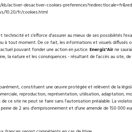
g/fr/kb/activer-desactiver-cookies-preferences?redirectlocale=fr&re
ws/10.20/fr/cookies.html
t technicité et s'efforce d'assurer au mieux de ses possibilités l'ex
ntenu à tout moment. De ce fait, les informations et visuels diffusé
actuel pouvant fonder une action en justice.
Energiz'Air
ne saura
gine, la nature et les conséquences - résultant de l'accès au site, de 
parément, constituent une œuvre protégée et relèvent de la législat
mmerciale, reproduction, représentation, utilisation, adaptation, mo
de ce site ne peut se faire sans l'autorisation préalable. La violati
une peine de 2 ans d'emprisonnement et d'une amende de 150 000 eu
naux français seront compétents en cas de litige.