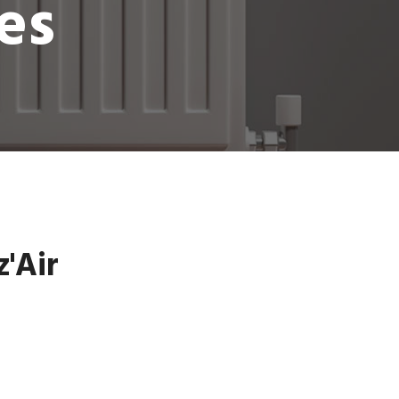
es
z'Air