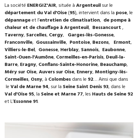
La société
ENERGIZ
'AIR
, située à
Argenteuil
sur le
département du Val d'Oise
(
95
), intervient dans la
pose
, le
dépannage
et l’
entretien de climatisation
,
de pompe à
chaleur et de chauffage à Argenteuil
,
Bessancourt
,
Taverny
,
Sarcelles
,
Cergy
,
Garges-lès-Gonesse
,
Franconville
,
Goussainville
,
Pontoise
,
Bezons
,
Ermont
,
Villiers-le-Bel
,
Gonesse
,
Herblay
,
Sannois
,
Eaubonne
,
Saint-Ouen-l'Aumône
,
Cormeilles-en-Parisis
,
Deuil-la-
Barre
,
Eragny
,
Conflans-Sainte-Honorine
,
Beauchamp
,
Méry sur Oise
,
Auvers sur Oise
,
Ennery
,
Montigny-lès-
Cormeilles
,
Osny
, à
Colombes
dans le
92
… Ainsi que dans
le
Val de Marne 94
, sur la
Seine Saint Denis 93
, dans le
Val d'Oise 95
, la
Seine et Marne 77
, les
Hauts de Seine 92
et L’
Essonne 91
.